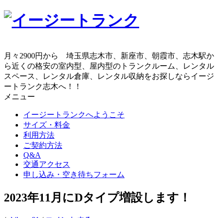
コ
ン
テ
ン
ツ
月々2900円から 埼玉県志木市、新座市、朝霞市、志木駅か
へ
ら近くの格安の室内型、屋内型のトランクルーム、レンタル
ス
スペース、レンタル倉庫、レンタル収納をお探しならイージ
キ
ートランク志木へ！！
ッ
メニュー
プ
イージートランクへようこそ
サイズ・料金
利用方法
ご契約方法
Q&A
交通アクセス
申し込み・空き待ちフォーム
2023年11月にDタイプ増設します！