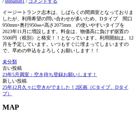
/
shibanu81
/
コメントする
イージートランク志木は、しばらくの間満室となっておりま
したが、利用希望の問い合わせが多いため、Dタイプ 間口
950mm×奥行950㎜×高さ2075mm の使いやすいタイプを
2023年11月に増設します。料金は、物価高に負けず据置の
5500円（税別）と格安！！となっています。利用開始は、12
月を予定しています。いつもすぐに埋まってしまいますの
で、早めの申込をよろしくお願いします！！
未分類
古い投稿
投
23年5月満室：空き待ち登録お願いします！
稿
新しい投稿
25年12月久々に空きがでました！2区画（Cタイプ、Dタイ
ナ
プ）
ビ
MAP
ゲ
ー
シ