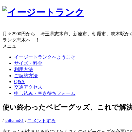
コ
ン
テ
ン
ツ
月々2900円から 埼玉県志木市、新座市、朝霞市、志木駅
へ
ランク志木へ！！
ス
メニュー
キ
イージートランクへようこそ
ッ
サイズ・料金
プ
利用方法
ご契約方法
Q&A
交通アクセス
申し込み・空き待ちフォーム
使い終わったベビーグッズ、これで解
/
shibanu81
/
コメントする
赤ちゃんが生まれる時にはたくさんのベビーグッズが必要に