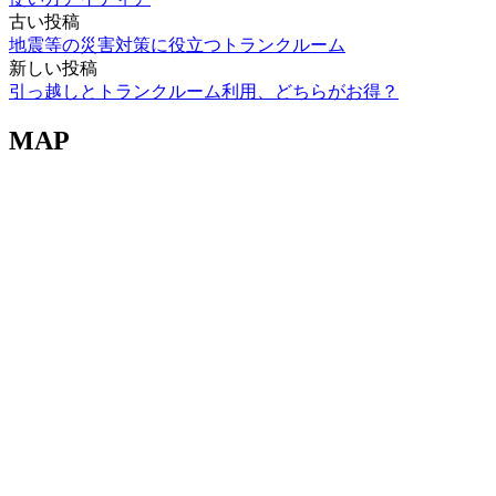
古い投稿
投
地震等の災害対策に役立つトランクルーム
稿
新しい投稿
引っ越しとトランクルーム利用、どちらがお得？
ナ
ビ
MAP
ゲ
ー
シ
ョ
ン