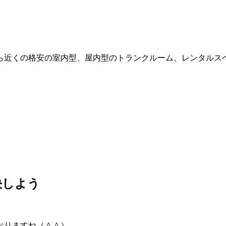
から近くの格安の室内型、屋内型のトランクルーム、レンタル
決しよう
なりますね（＾＾）